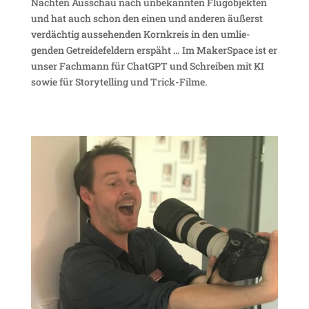
Nächten Ausschau nach unbe­kannten Flug­ob­jekten
und hat auch schon den einen und anderen äußerst
verdächtig ausse­henden Korn­kreis in den umlie­
genden Getrei­de­fel­dern erspäht … Im Maker­Space ist er
unser Fach­mann für ChatGPT und Schreiben mit KI
sowie für Storytel­ling und Trick-Filme.