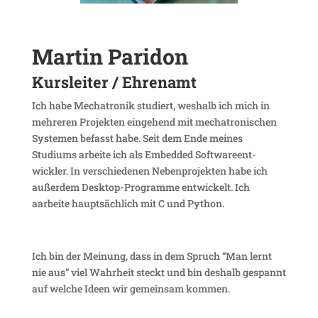
Martin Paridon
Kurs­leiter / Ehrenamt
Ich habe Mecha­tronik studiert, weshalb ich mich in
mehreren Projekten einge­hend mit mecha­tro­ni­schen
Systemen befasst habe. Seit dem Ende meines
Studiums arbeite ich als Embedded Soft­ware­ent­
wickler. In verschie­denen Neben­pro­jekten habe ich
außerdem Desktop-Programme entwi­ckelt. Ich
aarbeite haupt­säch­lich mit C und Python.
Ich bin der Meinung, dass in dem Spruch “Man lernt
nie aus” viel Wahr­heit steckt und bin deshalb gespannt
auf welche Ideen wir gemeinsam kommen.