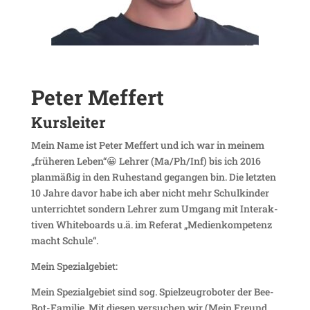
Peter Meffert
Kurs­leiter
Mein Name ist Peter Meffert und ich war in meinem
„früheren Leben“😀 Lehrer (Ma/Ph/Inf) bis ich 2016
plan­mäßig in den Ruhe­stand gegangen bin. Die letzten
10 Jahre davor habe ich aber nicht mehr Schul­kinder
unter­richtet sondern Lehrer zum Umgang mit Inter­ak­
tiven White­boards u.ä. im Referat „Medi­en­kom­pe­tenz
macht Schule“.
Mein Spezi­al­ge­biet:
Mein Spezi­al­ge­biet sind sog. Spiel­zeug­ro­boter der Bee-
Bot-Familie. Mit diesen versu­chen wir (Mein Freund