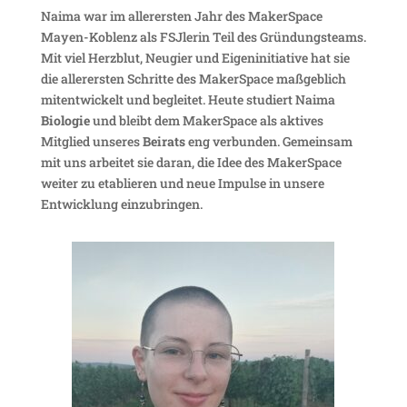
Naima war im aller­ersten Jahr des Maker­Space
Mayen-Koblenz als FSJlerin Teil des Grün­dungs­teams.
Mit viel Herz­blut, Neugier und Eigen­in­itia­tive hat sie
die aller­ersten Schritte des Maker­Space maßgeb­lich
mitent­wi­ckelt und begleitet. Heute studiert Naima
Biologie
und bleibt dem Maker­Space als aktives
Mitglied unseres
Beirats
eng verbunden. Gemeinsam
mit uns arbeitet sie daran, die Idee des Maker­Space
weiter zu etablieren und neue Impulse in unsere
Entwick­lung einzubringen.