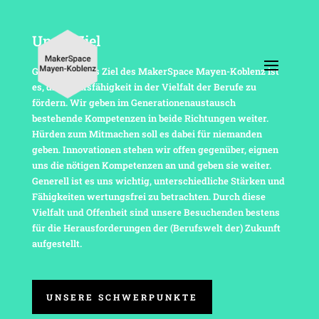
Unser Ziel
Grund­le­gendes Ziel des Maker­Space Mayen-Koblenz ist
es, die Berufs­fä­hig­keit in der Viel­falt der Berufe zu
fördern. Wir geben im Gene­ra­tio­nen­aus­tausch
bestehende Kompe­tenzen in beide Rich­tungen weiter.
Hürden zum Mitma­chen soll es dabei für niemanden
geben. Inno­va­tionen stehen wir offen gegen­über, eignen
uns die nötigen Kompe­tenzen an und geben sie weiter.
Gene­rell ist es uns wichtig, unter­schied­liche Stärken und
Fähig­keiten wertungs­frei zu betrachten. Durch diese
Viel­falt und Offen­heit sind unsere Besu­chenden bestens
für die Heraus­for­de­rungen der (Berufs­welt der) Zukunft
aufgestellt.
UNSERE SCHWER­PUNKTE