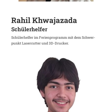
Rahil Khwa­ja­zada
Schü­ler­helfer
Schü­ler­helfer im Feri­en­pro­gramm mit dem Schwer­
punkt Laser­cutter und 3D-Drucker.