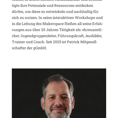
tigte ihre Poten­ziale und Ressourcen entde­cken
dürfen, um diese zu entwi­ckeln und nach­haltig für
sich zu nutzen. In seine inter­ak­tiven Work­shops und
in die Leitung des Maker­space fließen all seine Erfah­
rungen aus über 20 Jahren Tätig­keit als: ehren­amt­li­
cher Jugend­grup­pen­leiter, Führungs­kraft, Ausbilder,
Trainer und Coach. Seit 2025 ist Patrick Mitge­sell­
schafter der gGmbH.