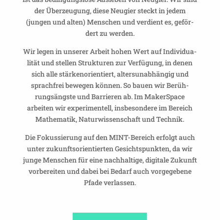
der Über­zeu­gung, diese Neugier steckt in jedem
(jungen und alten) Menschen und verdient es, geför­
dert zu werden.
Wir legen in unserer Arbeit hohen Wert auf Indi­vi­dua­
lität und stellen Struk­turen zur Verfü­gung, in denen
sich alle stär­ken­ori­en­tiert, alters­un­ab­hängig und
sprach­frei bewegen können. So bauen wir Berüh­
rungs­ängste und Barrieren ab. Im Maker­Space
arbeiten wir expe­ri­men­tell, insbe­son­dere im Bereich
Mathe­matik, Natur­wis­sen­schaft und Technik.
Die Fokus­sie­rung auf den MINT-Bereich erfolgt auch
unter zukunfts­ori­en­tierten Gesichts­punkten, da wir
junge Menschen für eine nach­hal­tige, digi­tale Zukunft
vorbe­reiten und dabei bei Bedarf auch vorge­ge­bene
Pfade verlassen.