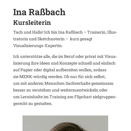
Ina Raßbach
Kurs­lei­terin
Tach und Hallo! Ich bin Ina Raßbach – Trai­nerin, Illus­
tra­torin und Sketch­noterin – kurz gesagt
Visualisierungs-Expertin.
Ich unter­stütze alle, die im Beruf oder privat mit Visua­
li­sie­rung ihre Ideen und Konzepte schnell und einfach
auf Papier oder digital aufbe­reiten wollen, sodass
sie MERK-würdig werden. Ob nur für sich selbst,
um mit anderen Menschen Sach­ver­halte gemeinsam
besser zu verstehen und weiter­zu­ent­wi­ckeln oder
um Lern­in­halte im Trai­ning am Flip­chart ziel­grup­pen­
ge­recht zu gestalten.