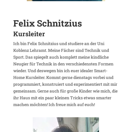
Felix Schnit­zius
Kurs­leiter
Ich bin Felix Schnit­zius und studiere an der Uni
Koblenz Lehramt. Meine Fächer sind Technik und
Sport. Das spie­gelt auch komplett meine kind­liche
Neugier für Technik in den verschie­densten Formen
wieder. Und deswegen bin ich euer idealer Smart-
Home Kurs­leiter. Kommt gerne diens­tags vorbei und
program­miert, konstru­iert und expe­ri­men­tiert mit mir
gemeinsam. Gerne auch für große Kinder wie mich, die
ihr Haus mit ein paar kleinen Tricks etwas smarter
machen möchten! Ich freue mich auf euch!