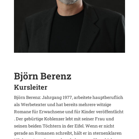
Björn Berenz
Kurs­leiter
Björn Berenz: Jahr­gang 1977, arbei­tete haupt­be­ruf­lich
als Werbe­texter und hat bereits mehrere witzige
Romane für Erwach­sene und für Kinder veröf­fent­licht
. Der gebür­tige Koblenzer lebt mit seiner Frau und
seinen beiden Töch­tern in der Eifel. Wenn er nicht
gerade an Romanen schreibt, hält er in ster­nen­klaren