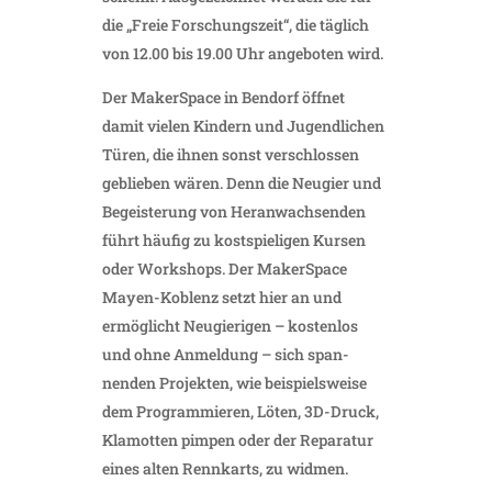
die „Freie Forschungs­zeit“, die täglich
von 12.00 bis 19.00 Uhr ange­boten wird.
Der Maker­Space in Bendorf öffnet
damit vielen Kindern und Jugend­li­chen
Türen, die ihnen sonst verschlossen
geblieben wären. Denn die Neugier und
Begeis­te­rung von Heran­wach­senden
führt häufig zu kost­spie­ligen Kursen
oder Work­shops. Der Maker­Space
Mayen-Koblenz setzt hier an und
ermög­licht Neugie­rigen – kostenlos
und ohne Anmel­dung – sich span­
nenden Projekten, wie beispiels­weise
dem Program­mieren, Löten, 3D-Druck,
Klamotten pimpen oder der Repa­ratur
eines alten Renn­karts, zu widmen.