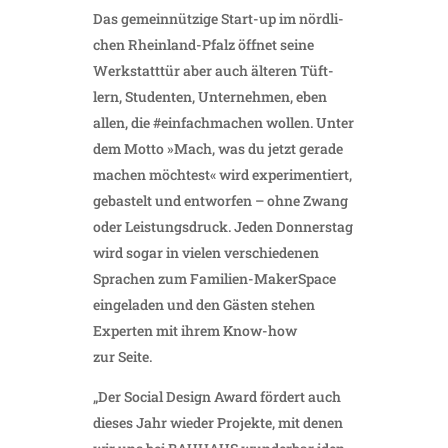
Das gemein­nüt­zige Start-up im nörd­li­
chen Rhein­land-Pfalz öffnet seine
Werk­statttür aber auch älteren Tüft­
lern, Studenten, Unter­nehmen, eben
allen, die #einfach­ma­chen wollen. Unter
dem Motto »Mach, was du jetzt gerade
machen möch­test« wird expe­ri­men­tiert,
gebas­telt und entworfen – ohne Zwang
oder Leis­tungs­druck. Jeden Donnerstag
wird sogar in vielen verschie­denen
Spra­chen zum Fami­lien-Maker­Space
einge­laden und den Gästen stehen
Experten mit ihrem Know-how
zur Seite.
„Der Social Design Award fördert auch
dieses Jahr wieder Projekte, mit denen