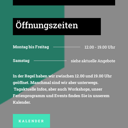
Öffnungszeiten
Montag bis Freitag
12.00 - 19.00 Uhr
Samstag
siehe aktuelle Angebote
In der Regel haben wir zwischen 12.00 und 19.00 Uhr
geöffnet. Manchmal sind wir aber unterwegs.
Tagaktuelle Infos, aber auch Workshops, unser
Ferienprogramm und Events finden Sie in unserem
Kalender.
KALENDER