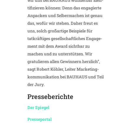
wir uns bei BAUHAUS wunderbar iden­
ti­fi­zieren können: Denn das enga­gierte
Anpa­cken und Selber­ma­chen ist genau
das, wofür wir stehen. Daher freut es
uns, solch groß­ar­tige Beispiele für
tatkräf­tiges gesell­schaft­li­ches Enga­ge­
ment mit dem Award sichtbar zu
machen und zu unter­stützen. Wir
gratu­lieren allen Gewin­nern herz­lich“,
sagt Robert Köhler, Leiter Marke­ting­
kom­mu­ni­ka­tion bei BAUHAUS und Teil
der Jury.
Pres­se­be­richte
Der Spiegel
Pres­se­portal