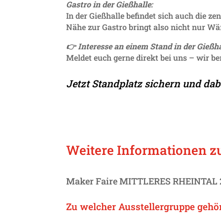
Gastro in der Gieß­halle:
In der Gieß­halle befindet sich auch die ze
Nähe zur Gastro bringt also nicht nur W
👉 Inter­esse an einem Stand in der Gieß­
Meldet euch gerne direkt bei uns – wir b
Jetzt Stand­platz sichern und dabe
Weitere Infor­ma­tionen 
Maker Faire MITT­LERES RHEINTAL 2
Zu welcher Ausstel­ler­gruppe gehö