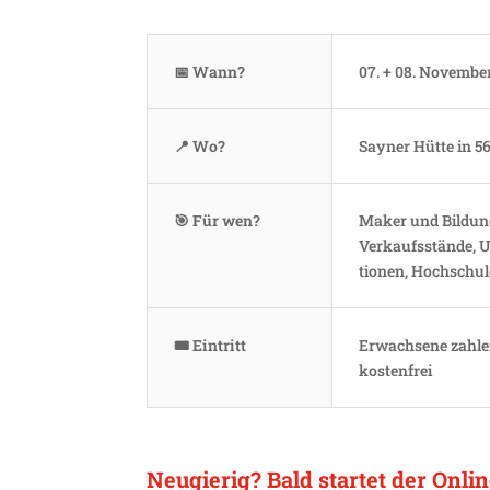
📅 Wann?
07. + 08. Novembe
📍 Wo?
Sayner Hütte in 5
🎯 Für wen?
Maker und Bildungs
Verkaufs­stände, U
tionen, Hoch­schu
🎟 Eintritt
Erwach­sene zahlen
kostenfrei
Neugierig? Bald startet der Onli