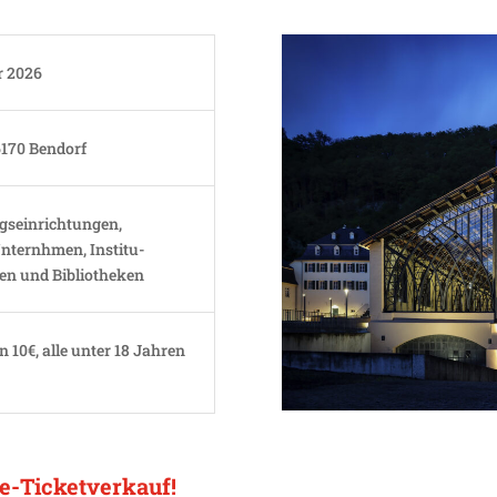
r 2026
6170 Bendorf
­ein­rich­tungen,
nternhmen, Insti­tu­
len und Bibliotheken
 10€, alle unter 18 Jahren
ne-Ticketverkauf!