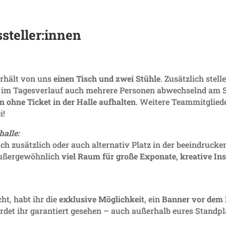
ssteller:innen
erhält von uns
einen Tisch und zwei Stühle
. Zusätz­lich stel
 im Tages­ver­lauf auch mehrere Personen abwech­selnd am St
en ohne Ticket in der Halle aufhalten
. Weitere Team­mit­gliede
i!
halle:
ch zusätz­lich oder auch alter­nativ Platz in der beein­dru­ck
außer­ge­wöhn­lich
viel Raum für große Expo­nate, krea­tive In
ht, habt ihr die
exklu­sive Möglich­keit
, ein
Banner vor dem H
erdet ihr garan­tiert gesehen – auch außer­halb eures Standpl