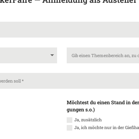
Möch­test du einen Stand in der
gungen s.o.)
Ja, zusätz­lich
Ja, ich möchte nur in der Gieß­h