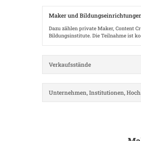
Maker und Bildungseinrichtunge
Dazu zählen private Maker, Content Crea
Bildungs­in­sti­tute. Die Teil­nahme ist
Verkaufs­stände
Unter­nehmen, Insti­tu­tionen, Hoc
Mak