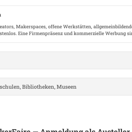
n
­tors, Maker­spaces, offene Werk­stätten, allge­mein­bil­den
 kostenlos. Eine Firmen­prä­senz und kommer­zi­elle Werbung si
h­schulen, Biblio­theken, Museen
er­Faire — Anmel­dung als Austeller