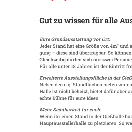
Gut zu wissen für alle Au
Eure Grund­aus­stat­tung vor Ort:
Jeder Stand hat eine Größe von 4m² und 
gung – diese sind über­tragbar. So können
Gleich­zeitig dürfen sich nur zwei Person
Für alle unter 18 Jahren ist der Eintritt fre
Erwei­terte Ausstel­lungs­fläche in der Gieß­
Neben den o.g. Stand­flä­chen bieten wir eu
Halle ist
nicht beheizt
, bietet dafür aber 
echte Bühne für eure Ideen!
Mehr Sicht­bar­keit für euch:
Wenn ihr einen Stand in der Gieß­halle buc
Haupt­aus­stel­ler­halle
zu plat­zieren. So w