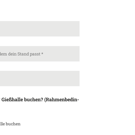
 Gieß­halle buchen? (Rahmen­be­din­
alle buchen