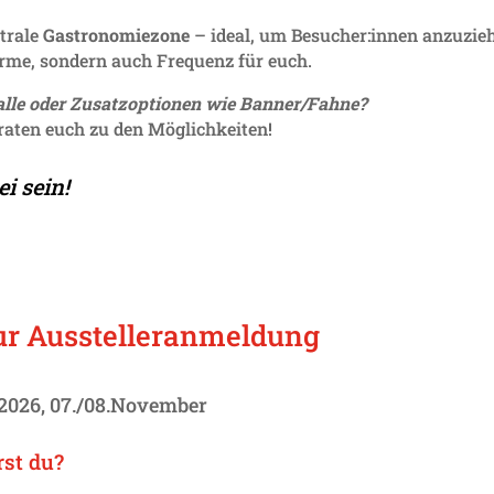
ntrale
Gastro­no­mie­zone
– ideal, um Besucher:innen anzu­zieh
ärme, sondern auch Frequenz für euch.
halle oder Zusatz­op­tionen wie Banner/Fahne?
eraten euch zu den Möglichkeiten!
i sein!
zur Ausstelleranmeldung
026, 07./08.November
rst du?