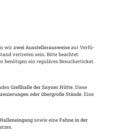
len wir
zwei Ausstel­ler­aus­weise
zur Verfü­
and vertreten sein. Bitte beachtet:
r benö­tigen ein regu­läres Besu­cher­ti­cket.
enden
Gieß­halle der Sayner Hütte
. Diese
sze­nie­rungen oder über­große Stände
. Eine
allen­ein­gang
sowie eine
Fahne in der
atzes.