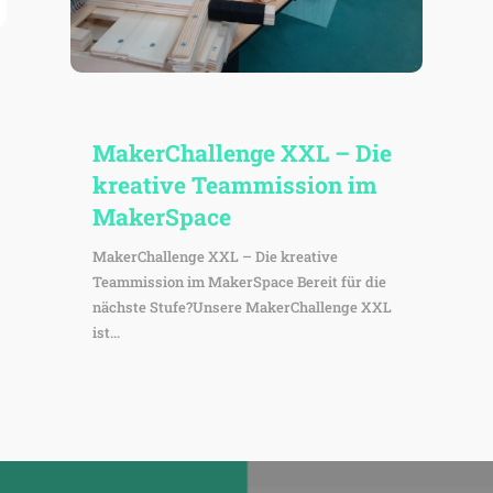
Maker­Chall­enge XXL – Die
krea­tive Team­mis­sion im
MakerSpace
MakerChallenge XXL – Die kreative
Teammission im MakerSpace Bereit für die
nächste Stufe?Unsere MakerChallenge XXL
ist...