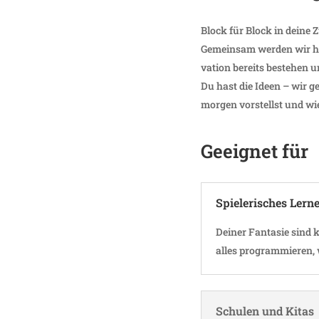
Block für Block in deine Z
Gemeinsam werden wir her
va­tion bereits bestehen u
Du hast die Ideen – wir g
morgen vorstellst und wie
Geeignet für
Spie­le­ri­sches Lern
Deiner Fantasie sind k
alles program­mieren,
Schulen und Kitas