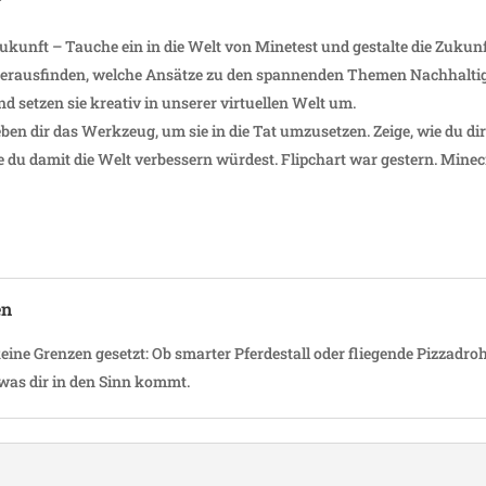
ukunft – Tauche ein in die Welt von Mine­test und gestalte die Zukunft,
aus­finden, welche Ansätze zu den span­nenden Themen Nach­hal­tig­ke
nd setzen sie kreativ in unserer virtu­ellen Welt um.
eben dir das Werk­zeug, um sie in die Tat umzu­setzen. Zeige, wie du d
 du damit die Welt verbes­sern würdest. Flip­chart war gestern. Mine­c
en
eine Grenzen gesetzt: Ob smarter Pfer­de­stall oder flie­gende Pizzadr
 was dir in den Sinn kommt.