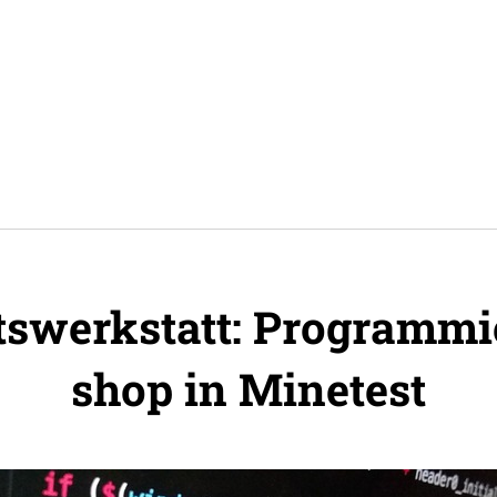
s­werk­statt: Program­mi
shop in Minetest