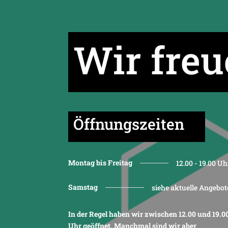
Wir freu
Öffnungszeiten
Montag bis Freitag
12.00 - 19.00 Uh
Samstag
siehe aktuelle Angebot
In der Regel haben wir zwischen 12.00 und 19.0
Uhr geöffnet. Manchmal sind wir aber