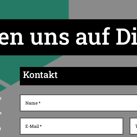
en uns auf D
Kontakt
r
e
0