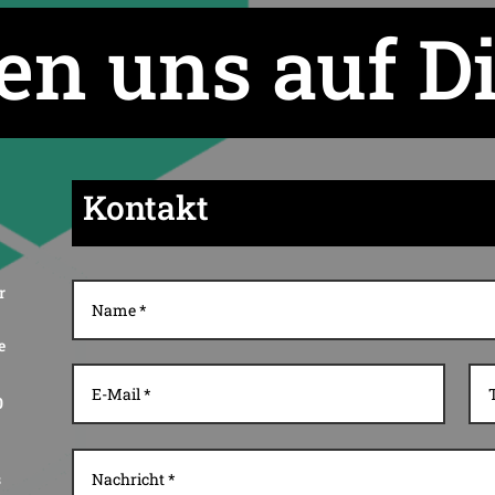
en uns auf D
Kontakt
r
e
0
s