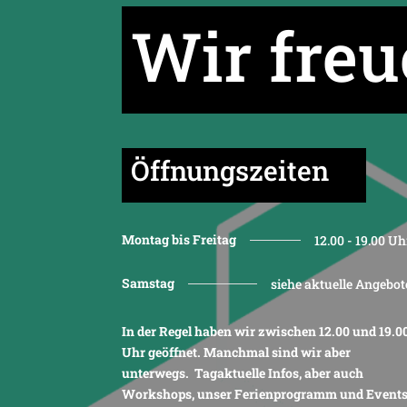
Wir freu
Öffnungszeiten
Montag bis Freitag
12.00 - 19.00 Uh
Samstag
siehe aktuelle Angebot
In der Regel haben wir zwischen 12.00 und 19.0
Uhr geöffnet. Manchmal sind wir aber
unterwegs. Tagaktuelle Infos, aber auch
Workshops, unser Ferienprogramm und Event