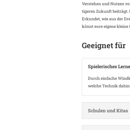
Verstehen und Nutzen von 
ti­geren Zukunft beiträgt.
Erkundet, wie aus der Dreh
könnt eure eigene klein
Geeignet für
Spie­le­ri­sches Lern
Durch einfache Wind­kr
welche Technik dahint
Schulen und Kitas