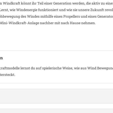
Wind­kraft könnt ihr Teil einer Gene­ra­tion werden, die aktiv zu ein
 Lernt, wie Wind­energie funk­tio­niert und wie sie unsere Zukunft revo­l
­be­we­gung des Windes mithilfe eines Propel­lers und eines Gene­ra­to
e Mini-Wind­kraft-Anlage nachher mit nach Hause nehmen.
en
aft­mo­delle lernst du auf spie­le­ri­sche Weise, wie aus Wind Bewe­gun
ersteckt.