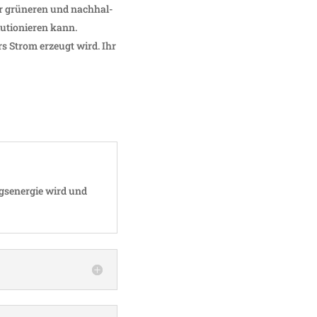
er grüneren und nach­hal­
u­tio­nieren kann.
rs Strom erzeugt wird. Ihr
gs­en­ergie wird und