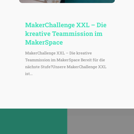
Maker­Chall­enge XXL – Die
krea­tive Team­mis­sion im
MakerSpace
MakerChallenge XXL – Die kreative
Teammission im MakerSpace Bereit für die
nächste Stufe?Unsere MakerChallenge XXL
ist...