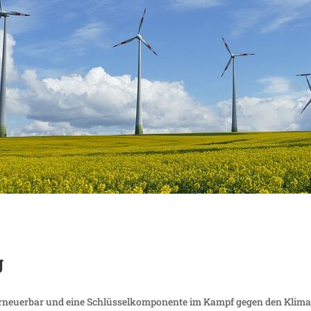
g
erneu­erbar und eine Schlüs­sel­kom­po­nente im Kampf gegen den Klim