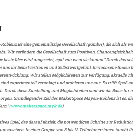
g
blenz ist eine gemein­nüt­zige Gesell­schaft (gGmbH), die sich als we
teht. Wir verän­dern die Gesell­schaft zum Posi­tiven. Chan­cen­gleich­heit 
ie beste Idee wird umge­setzt, egal von wem sie kommt.“ Durch das s
 uns ihr Selbst­ver­trauen und Selbst­wert­ge­fühl. Erwach­sene finden 
­ent­wick­lung. Wir stellen Möglich­keiten zur Verfü­gung, aktu­elle T
 sind expe­ri­men­tell veran­lagt und probieren uns aus. Es trifft Spaß
ich. Durch diese Einstel­lung und Möglich­keiten sind wir die Basis für
orgen. Grund­le­gendes Ziel des Maker­Space Mayen-Koblenz ist es, die B
ern.“ (
www.makerspace.myk.de
)
a­tives Spiel, das darauf abzielt, die notwen­digen Schritte zur Reduk­
mzu­setzen. In einer Gruppe von 8 bis 12 Teilnehmer*innen taucht ihr 