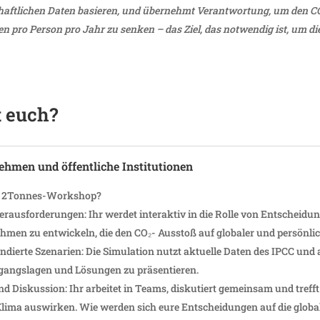
schaft­li­chen Daten basieren, und über­nehmt Verant­wor­tung, um den 
n pro Person pro Jahr zu senken – das Ziel, das notwendig ist, um di
 euch?
nehmen und öffent­liche Institutionen
m 2Tonnes-Workshop?
Heraus­for­de­rungen: Ihr werdet inter­aktiv in die Rolle von Entscheid
men zu entwi­ckeln, die den CO₂- Ausstoß auf globaler und persön­li­
ndierte Szena­rien: Die Simu­la­tion nutzt aktu­elle Daten des IPCC und a
usgangs­lagen und Lösungen zu präsentieren.
d Diskus­sion: Ihr arbeitet in Teams, disku­tiert gemeinsam und trefft
 Klima auswirken. Wie werden sich eure Entschei­dungen auf die globa