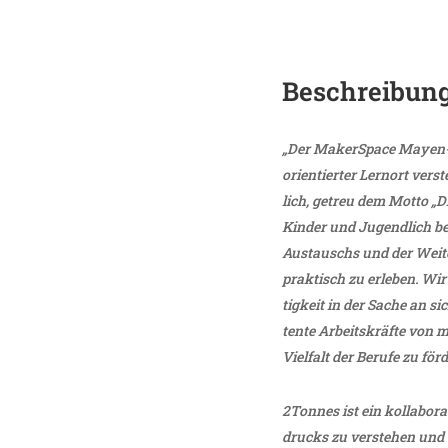
Beschrei­bun
„Der Maker­Space Mayen-Ko
ori­en­tierter Lernort vers
lich, getreu dem Motto „D
Kinder und Jugend­lich bei
Austauschs und der Weiter
prak­tisch zu erleben. Wir
tig­keit in der Sache an s
tente Arbeits­kräfte von m
Viel­falt der Berufe zu förd
2Tonnes ist ein kolla­bo­r
drucks zu verstehen und u