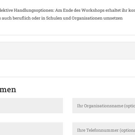
ollek­tive Hand­lungs­op­tionen: Am Ende des Work­shops erhaltet ihr konk
s auch beruf­lich oder in Schulen und Orga­ni­sa­tionen umsetzen
hmen