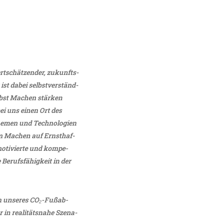
rt­schät­zender, zukunfts­
ist dabei selbst­ver­ständ­
elbst Machen stärken
bei uns einen Ort des
hemen und Tech­no­lo­gien
 am Machen auf Ernst­haf­
 moti­vierte und kompe­
erufs­fä­hig­keit in der
tion unseres CO₂-Fußab­
in reali­täts­nahe Szena­