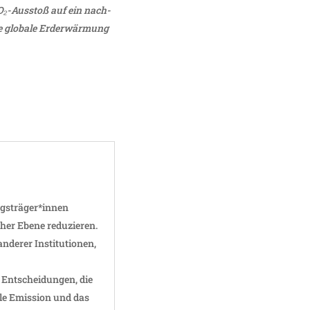
CO₂-Ausstoß auf ein nach­
e globale Erder­wär­mung
ungsträger*innen
cher Ebene reduzieren.
nderer Insti­tu­tionen,
 Entschei­dungen, die
le Emis­sion und das