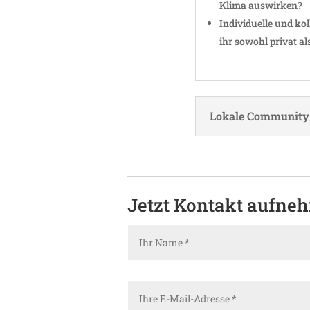
Klima auswirken?
Indi­vi­du­elle und k
ihr sowohl privat al
Lokale Commu­nity
Jetzt Kontakt aufne