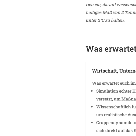
rien ein, die auf wissen­
hal­tiges Maß von 2 Tonne
unter 2°C zu halten.
Was erwartet
Wirt­schaft, Unter­
Was erwartet euch i
Simu­la­tion echter 
versetzt, um Maßnah
Wissen­schaft­lich fu
um realis­ti­sche A
Grup­pen­dy­namik un
sich direkt auf das