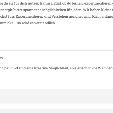
ie du sie für dich nutzen kannst. Egal, ob du lernen, expe­ri­men­tiere
­energie bietet span­nende Möglich­keiten für jeden. Wir haben kleine 
chst fürs Expe­ri­men­tieren und Verstehen geeignet sind. Klein anfang
mmicks – so wird es verständlich.
en
paß und sind eine krea­tive Möglich­keit, spie­le­risch in die Welt der