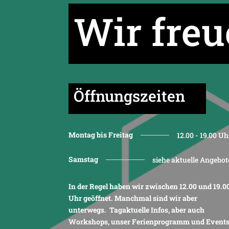
Wir freu
Öffnungszeiten
Montag bis Freitag
12.00 - 19.00 Uh
Samstag
siehe aktuelle Angebot
In der Regel haben wir zwischen 12.00 und 19.0
Uhr geöffnet. Manchmal sind wir aber
unterwegs. Tagaktuelle Infos, aber auch
Workshops, unser Ferienprogramm und Event