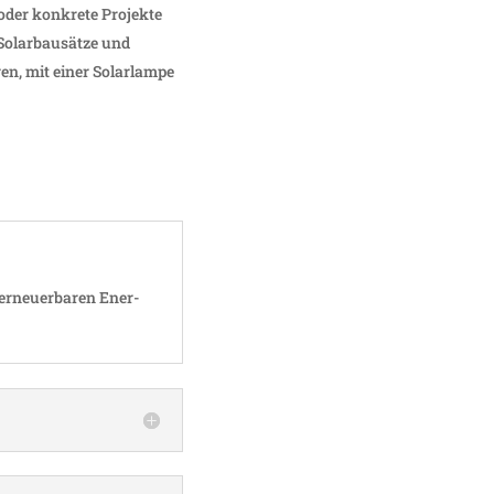
n oder konkrete Projekte
Solar­bau­sätze und
en, mit einer Solar­lampe
 erneu­er­baren Ener­