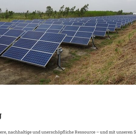
g
ubere, nach­hal­tige und uner­schöpf­liche Ressource – und mit unseren