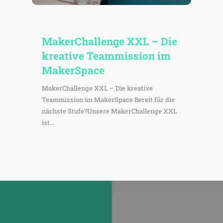
Maker­Chall­enge XXL – Die
krea­tive Team­mis­sion im
MakerSpace
MakerChallenge XXL – Die kreative
Teammission im MakerSpace Bereit für die
nächste Stufe?Unsere MakerChallenge XXL
ist...