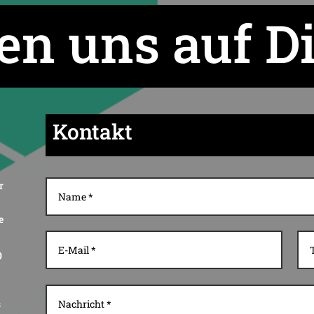
en uns auf D
Kontakt
r
e
0
s