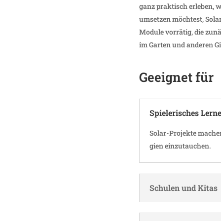
ganz prak­tisch erleben, w
umsetzen möch­test, Solar
Module vorrätig, die zunä
im Garten und anderen Gi
Geeignet für
Spie­le­ri­sches Lern
Solar-Projekte machen S
gien einzutauchen.
Schulen und Kitas