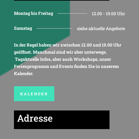
Montag bis Freitag
12.00 - 19.00 Uhr
Samstag
siehe aktuelle Angebote
In der Regel haben wir zwischen 12.00 und 19.00 Uhr
geöffnet. Manchmal sind wir aber unterwegs.
Tagaktuelle Infos, aber auch Workshops, unser
Ferienprogramm und Events finden Sie in unserem
Kalender.
KALENDER
Adresse