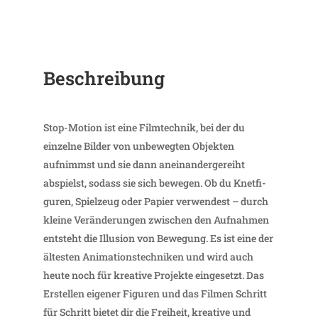
Beschrei­bung
Stop-Motion ist eine Film­technik, bei der du
einzelne Bilder von unbe­wegten Objekten
aufnimmst und sie dann anein­an­der­ge­reiht
abspielst, sodass sie sich bewegen. Ob du Knet­fi­
guren, Spiel­zeug oder Papier verwen­dest – durch
kleine Verän­de­rungen zwischen den Aufnahmen
entsteht die Illu­sion von Bewe­gung. Es ist eine der
ältesten Anima­ti­ons­tech­niken und wird auch
heute noch für krea­tive Projekte einge­setzt. Das
Erstellen eigener Figuren und das Filmen Schritt
für Schritt bietet dir die Frei­heit, krea­tive und