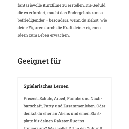
fanta­sie­volle Kurz­filme zu erstellen. Die Geduld,
die es erfor­dert, macht das Endergebnis umso
befrie­di­gender – beson­ders, wenn du siehst, wie
deine Figuren durch die Kraft deiner eigenen
Ideen zum Leben erwachen.
Geeignet für
Spie­le­ri­sches Lernen
Frei­zeit, Schule, Arbeit, Familie und Nach­
bar­schaft, Party und Zusam­men­leben. Oder
denkst du eher an Aliens und einen Start­
platz für deinen Rake­ten­flug ins
Universum? Was willst DU in der Zukunft